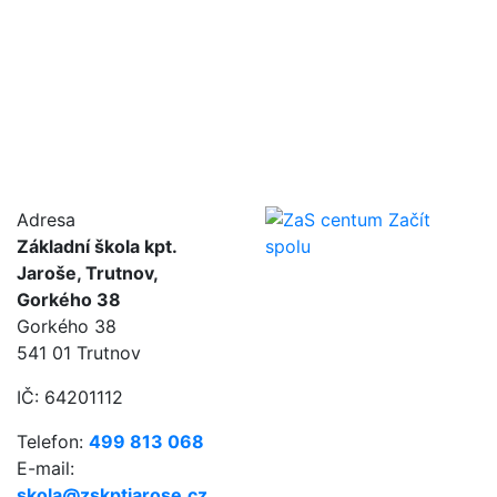
Adresa
Základní škola kpt.
Jaroše, Trutnov,
Gorkého 38
Gorkého 38
541 01 Trutnov
IČ: 64201112
Telefon:
499 813 068
E-mail:
skola@zskptjarose.cz