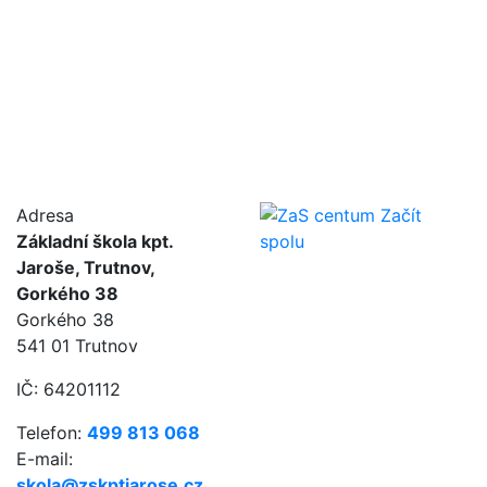
Adresa
Základní škola kpt.
Jaroše, Trutnov,
Gorkého 38
Gorkého 38
541 01 Trutnov
IČ: 64201112
Telefon:
499 813 068
E-mail:
skola@zskptjarose.cz